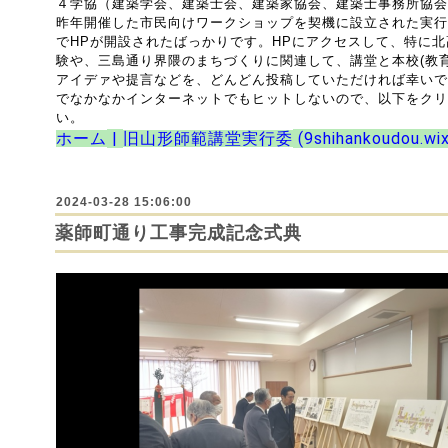
４学協（建築学会、建築士会、建築家協会、建築士事務所協会
昨年開催した市民向けワークショップを契機に設立された実行
でHPが開設されたばっかりです。HPにアクセスして、特に
験や、三島通り界隈のまちづくりに関連して、講堂と本校(教
アイデァや提言などを、どんどん投稿していただければ幸いで
でなかなかインターネットでもヒットしないので、以下をクリ
い。
|
(9shihankoudou.wix
ホーム
旧山形師範講堂実行委
2024-03-28 15:06:00
薬師町通り工事完成記念式典