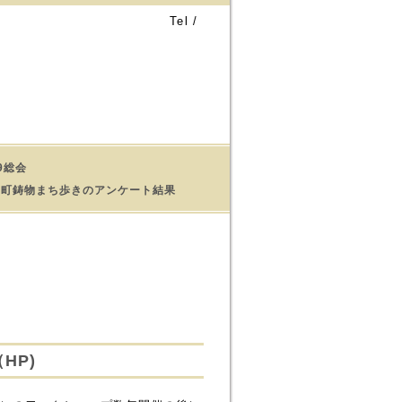
Tel /
19総会
2日銅町鋳物まち歩きのアンケート結果
HP)