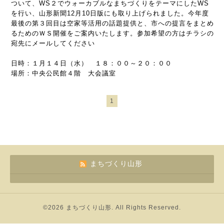
つ
いて、
WS２で
ウォーカブルなまちづくりをテーマにしたWS
を行
い、
山形新聞12月10日版にも取り上げられました。今年
度
最後の第３回目は空家等活用の話題提供と、
市への提言をまとめ
るためのＷＳ
開催
を
ご案内
いたします。参加希望の方はチラシの
宛先にメールしてください
日時：１月１４日（水） １８：００～２０：００
場所：中央公民館４階 大会議室
1
まちづくり山形
©2026
まちづくり山形
. All Rights Reserved.